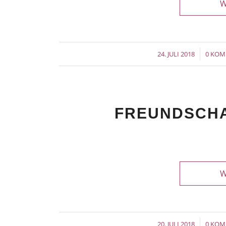
W
/
24. JULI 2018
0 KO
FREUNDSCHA
W
/
20. JULI 2018
0 KO