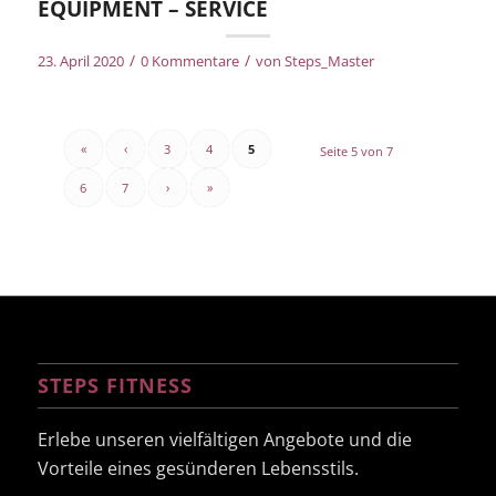
EQUIPMENT – SERVICE
/
/
23. April 2020
0 Kommentare
von
Steps_Master
«
‹
3
4
5
Seite 5 von 7
6
7
›
»
STEPS FITNESS
Erlebe unseren vielfältigen Angebote und die
Vorteile eines gesünderen Lebensstils.